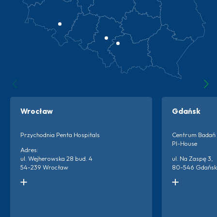
Wrocław
Gdańsk
Przychodnia Penta Hospitals
Centrum Badań 
PI-House
Adres:
ul. Wejherowska 28 bud. 4
ul. Na Zaspę 3,
54-239 Wrocław
80-546 Gdańsk
Kontakt do ośrodka:
Kontakt do ośro
+48 666 873 220
+48 538 600 3
+48 698 659 313