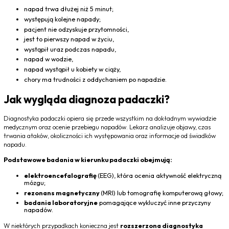
napad trwa dłużej niż 5 minut;
występują kolejne napady;
pacjent nie odzyskuje przytomności,
jest to pierwszy napad w życiu,
wystąpił uraz podczas napadu,
napad w wodzie,
napad wystąpił u kobiety w ciąży,
chory ma trudności z oddychaniem po napadzie.
Jak wygląda diagnoza padaczki?
Diagnostyka padaczki opiera się przede wszystkim na dokładnym wywiadzie
medycznym oraz ocenie przebiegu napadów. Lekarz analizuje objawy, czas
trwania ataków, okoliczności ich występowania oraz informacje od świadków
napadu.
Podstawowe badania w kierunku padaczki obejmują:
elektroencefalografię
(EEG), która ocenia aktywność elektryczną
mózgu;
rezonans magnetyczny
(MRI) lub tomografię komputerową głowy;
badania laboratoryjne
pomagające wykluczyć inne przyczyny
napadów.
W niektórych przypadkach konieczna jest
rozszerzona diagnostyka