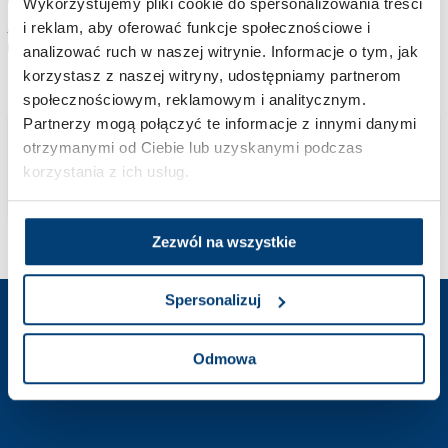
Wykorzystujemy pliki cookie do spersonalizowania treści
i reklam, aby oferować funkcje społecznościowe i
Atopowe zapalenie skóry (AZS) – jakie są przyczyny? Jakie są objawy? Jak
przebiega leczenie? Odpowiadamy we wpisie, zapraszamy do lektury.
analizować ruch w naszej witrynie. Informacje o tym, jak
korzystasz z naszej witryny, udostępniamy partnerom
społecznościowym, reklamowym i analitycznym.
Partnerzy mogą połączyć te informacje z innymi danymi
Poprzednie
otrzymanymi od Ciebie lub uzyskanymi podczas
01
…
4
5
6
7
8
korzystania z ich usług.
Następne
Zezwól na wszystkie
Spersonalizuj
Odmowa
Skontaktuj się z nami