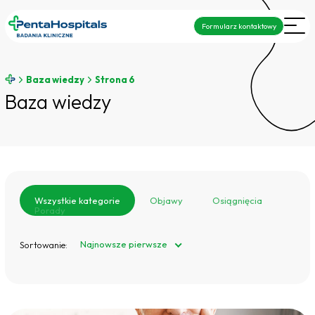
Formularz kontaktowy
Baza wiedzy
Strona 6
Baza wiedzy
Wszystkie kategorie
Objawy
Osiągnięcia
Porady
Najnowsze pierwsze
Sortowanie: