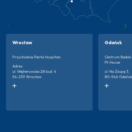
Wrocław
Gdańsk
Przychodnia Penta Hospitals
Centrum Badań 
PI-House
Adres:
ul. Wejherowska 28 bud. 4
ul. Na Zaspę 3,
54-239 Wrocław
80-546 Gdańsk
Kontakt do ośrodka:
Kontakt do ośro
+48 666 873 220
+48 538 600 3
+48 698 659 313
Więc
Więcej o ośrodku