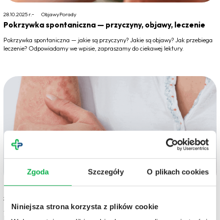
28.10.2025 r.
Objawy
Porady
Pokrzywka spontaniczna — przyczyny, objawy, leczenie
Pokrzywka spontaniczna — jakie są przyczyny? Jakie są objawy? Jak przebiega
leczenie? Odpowiadamy we wpisie, zapraszamy do ciekawej lektury.
Zgoda
Szczegóły
O plikach cookies
24.10.2025 r.
Objawy
Porady
Niniejsza strona korzysta z plików cookie
Atopowe zapalenie skóry (AZS) – przyczyny, objawy,
leczenie