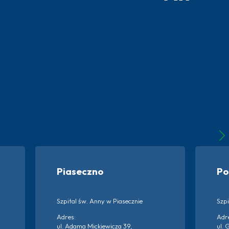
Piaseczno
Po
Szpital św. Anny w Piasecznie
Szpi
Adres:
Adr
ul. Adama Mickiewicza 39,
ul. 