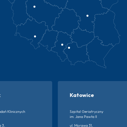
k
Katowice
dań Klinicznych
Szpital Geriatryczny
im. Jana Pawła II
ę 3,
ul. Morawa 31,