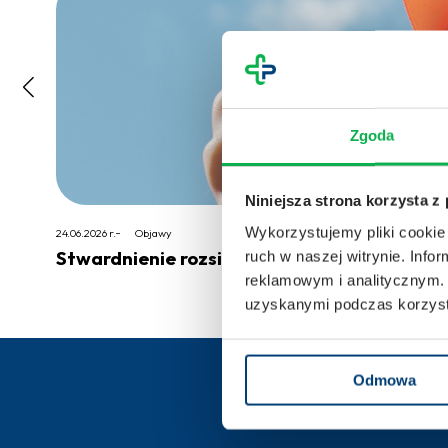
Zgoda
Niniejsza strona korzysta z
Wykorzystujemy pliki cookie 
24.06.2026 r.
Objawy
Stwardnienie rozsiane – przyczyny, objawy, 
ruch w naszej witrynie. Inf
reklamowym i analitycznym. 
uzyskanymi podczas korzysta
Odmowa