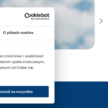
O plikach cookies
ołecznościowe i analizować
23.06.2026 r
Penta
artnerom społecznościowym,
anymi od Ciebie lub
ezwól na wszystkie