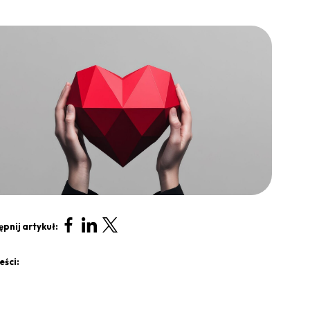
pnij artykuł:
eści: