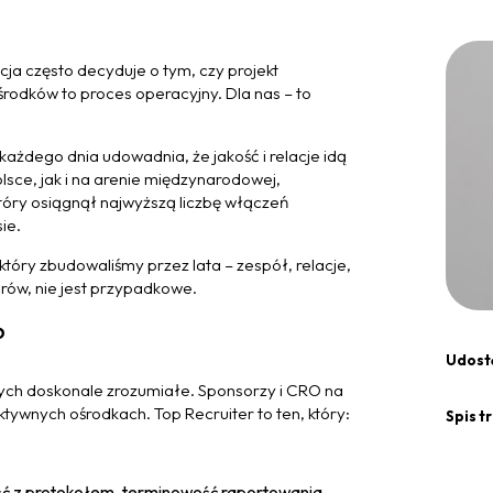
acja często decyduje o tym, czy projekt
rodków to proces operacyjny. Dla nas – to
y każdego dnia udowadnia, że jakość i relacje idą
sce, jak i na arenie międzynarodowej,
tóry osiągnął najwyższą liczbę włączeń
ie.
, który zbudowaliśmy przez lata – zespół, relacje,
orów, nie jest przypadkowe.
?
Udostę
znych doskonale zrozumiałe. Sponsorzy i CRO na
ktywnych ośrodkach. Top Recruiter to ten, który:
Spis tr
ć z protokołem, terminowość raportowania,