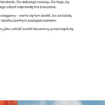
standardu. Do dalszego rozwoju. Do tego, by
e jego udział naprawdę ma znaczenie.
oś osiągamy – warto się tym dzielić, bo za każdą
który działa z pełnym zaangażowaniem.
 jako całość został doceniony przez kapitułę.