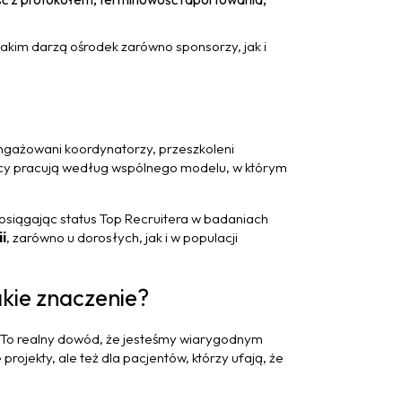
jakim darzą ośrodek zarówno sponsorzy, jak i
angażowani koordynatorzy, przeszkoleni
zyscy pracują według wspólnego modelu, w którym
 osiągając status Top Recruitera w badaniach
i
, zarówno u dorosłych, jak i w populacji
kie znaczenie?
a. To realny dowód, że jesteśmy wiarygodnym
rojekty, ale też dla pacjentów, którzy ufają, że