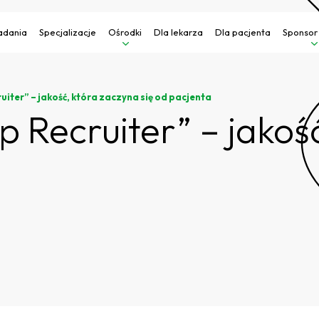
adania
Specjalizacje
Ośrodki
Dla lekarza
Dla pacjenta
Sponsor
iter” – jakość, która zaczyna się od pacjenta
 Recruiter” – jakoś