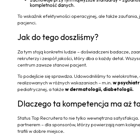
kompletność danych.
To wskaźnik efektywności operacyjnej, ale także zaufania, 
pacjenci.
Jak do tego doszliśmy?
Za tym stoją konkretni ludzie – doświadczeni badacze, za
rekruterzy i zespół jakości, który dba o każdy detal. Ws
centrum zawsze stanowi pacjent.
To podejście się sprawdza. Udowodniliśmy to wielokrotnie,
realizowanych w różnych wskazaniach – m.in.
w psychiatri
pediatrycznej, a także
w dermatologii, diabetologii.
Dlaczego ta kompetencja ma aż ta
Status Top Recruitera to nie tylko wewnętrzna satysfakcj
partnerem – dla sponsorów, którzy powierzają nam kolejne p
trafili w dobre miejsce.