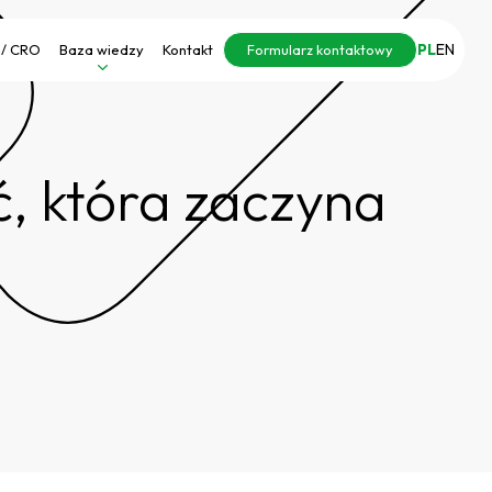
PL
EN
 / CRO
Baza wiedzy
Kontakt
Formularz kontaktowy
ć, która zaczyna