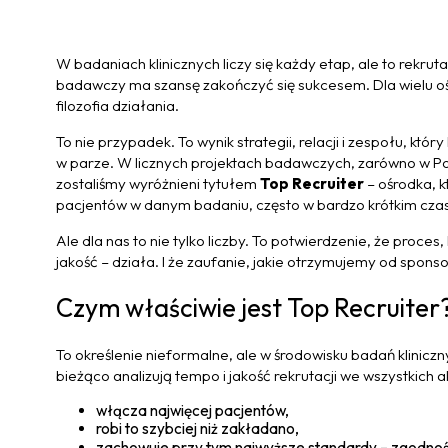
W badaniach klinicznych liczy się każdy etap, ale to rekrut
badawczy ma szansę zakończyć się sukcesem. Dla wielu oś
filozofia działania.
To nie przypadek. To wynik strategii, relacji i zespołu, któr
w parze. W licznych projektach badawczych, zarówno w Pol
zostaliśmy wyróżnieni tytułem
Top Recruiter
– ośrodka, k
pacjentów w danym badaniu, często w bardzo krótkim czas
Ale dla nas to nie tylko liczby. To potwierdzenie, że proces
jakość – działa. I że zaufanie, jakie otrzymujemy od spons
Czym właściwie jest Top Recruiter
To określenie nieformalne, ale w środowisku badań klinic
bieżąco analizują tempo i jakość rekrutacji we wszystkich a
włącza najwięcej pacjentów,
robi to szybciej niż zakładano,
zachowuje przy tym najwyższe standardy – zgodnoś