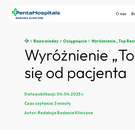
O nas
B
Baza wiedzy
Osiągnięcia
Wyróżnienie „Top Recru
Wyróżnienie „Top
się od pacjenta
Data publikacji:
04.04.2025 r.
Czas czytania:
3 minuty
Autor:
Redakcja Badania Kliniczne