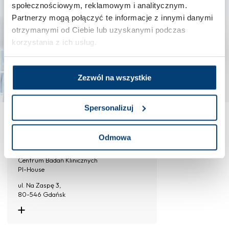
społecznościowym, reklamowym i analitycznym.
Udział w badaniu
Partnerzy mogą połączyć te informacje z innymi danymi
otrzymanymi od Ciebie lub uzyskanymi podczas
Po podjęciu decyzji zaczyna się właściwa część badania. Cały czas
możesz liczyć na nasze wsparcie i regularne konsultacje.
korzystania z ich usług.
Zezwól na wszystkie
Spersonalizuj
Badania kliniczne – Gdańsk
Odmowa
Centrum Badań Klinicznych
PI-House
ul. Na Zaspę 3,
80-546 Gdańsk
Kontakt do ośrodka:
+48 538 600 384