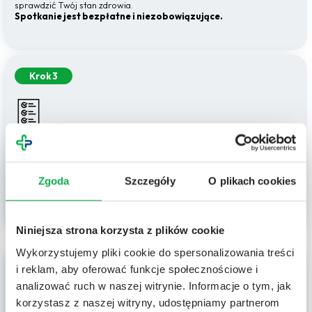
sprawdzić Twój stan zdrowia.
Spotkanie jest bezpłatne i niezobowiązujące.
Krok 3
Decyzja
Masz pełną swobodę w podjęciu decyzji o udziale w badaniu. Po
Zgoda
Szczegóły
O plikach cookies
spotkaniu dostaniesz czas na przemyślenie wszystkich informacji. Jeśli
zdecydujesz się uczestniczyć, podpiszemy stosowne dokumenty i
przygotujemy Cię do kolejnych kroków.
Niniejsza strona korzysta z plików cookie
Wykorzystujemy pliki cookie do spersonalizowania treści
Krok 4
i reklam, aby oferować funkcje społecznościowe i
analizować ruch w naszej witrynie. Informacje o tym, jak
korzystasz z naszej witryny, udostępniamy partnerom