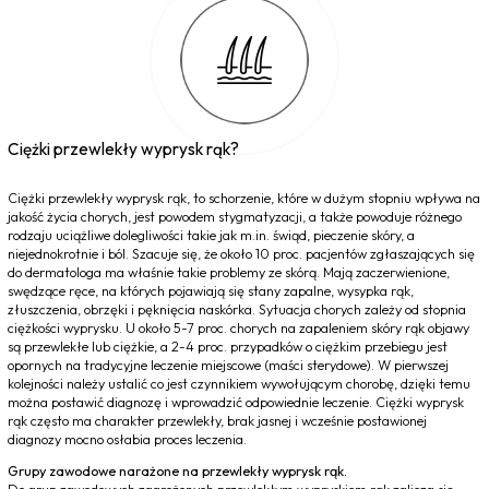
Ciężki przewlekły wyprysk rąk?
Ciężki przewlekły wyprysk rąk, to schorzenie, które w dużym stopniu wpływa na
jakość życia chorych, jest powodem stygmatyzacji, a także powoduje różnego
rodzaju uciążliwe dolegliwości takie jak m.in. świąd, pieczenie skóry, a
niejednokrotnie i ból. Szacuje się, że około 10 proc. pacjentów zgłaszających się
do dermatologa ma właśnie takie problemy ze skórą. Mają zaczerwienione,
swędzące ręce, na których pojawiają się stany zapalne, wysypka rąk,
złuszczenia, obrzęki i pęknięcia naskórka. Sytuacja chorych zależy od stopnia
ciężkości wyprysku. U około 5-7 proc. chorych na zapaleniem skóry rąk objawy
są przewlekłe lub ciężkie, a 2-4 proc. przypadków o ciężkim przebiegu jest
opornych na tradycyjne leczenie miejscowe (maści sterydowe). W pierwszej
kolejności należy ustalić co jest czynnikiem wywołującym chorobę, dzięki temu
można postawić diagnozę i wprowadzić odpowiednie leczenie. Ciężki wyprysk
rąk często ma charakter przewlekły, brak jasnej i wcześnie postawionej
diagnozy mocno osłabia proces leczenia.
Grupy zawodowe narażone na przewlekły wyprysk rąk.