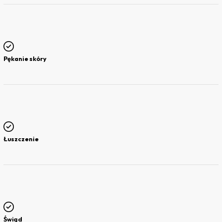
Pękanie skóry
Łuszczenie
Świąd