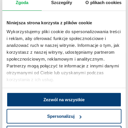
Zgoda
Szczegóły
O plikach cookies
W ramach uczestnictwa w badaniu
klinicznym, wszystkim pacjentom
Niniejsza strona korzysta z plików cookie
spełniającym warunki kwalifikacji do badania
zapewnia się:
Wykorzystujemy pliki cookie do spersonalizowania treści
i reklam, aby oferować funkcje społecznościowe i
analizować ruch w naszej witrynie. Informacje o tym, jak
korzystasz z naszej witryny, udostępniamy partnerom
społecznościowym, reklamowym i analitycznym.
Partnerzy mogą połączyć te informacje z innymi danymi
Opiekę lekarza specjalisty
Diagnostykę,
otrzymanymi od Ciebie lub uzyskanymi podczas
w ramach badania
monitorowanie stanu
korzystania z ich usług.
klinicznego
zdrowia oraz kontrolę
wpływu efektów leczenia
na stan zdrowia przez
Zezwól na wszystkie
cały okres trwania
badania
Spersonalizuj