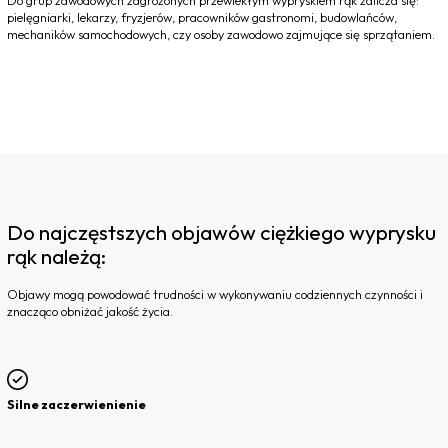
Do grup zawodowych zagrożonych przewlekłym wypryskiem rąk zalicza się:
pielęgniarki, lekarzy, fryzjerów, pracowników gastronomi, budowlańców,
mechaników samochodowych, czy osoby zawodowo zajmujące się sprzątaniem.
Do najczęstszych objawów ciężkiego wyprysku
rąk należą:
Objawy mogą powodować trudności w wykonywaniu codziennych czynności i
znacząco obniżać jakość życia.
Silne zaczerwienienie