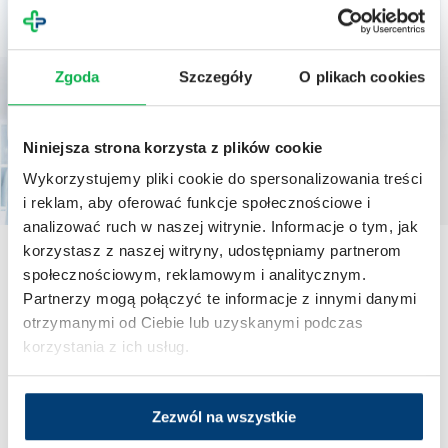
Udział w badaniu
Zgoda
Szczegóły
O plikach cookies
Po podjęciu decyzji zaczyna się właściwa część badania. Cały czas
możesz liczyć na nasze wsparcie i regularne konsultacje.
Niniejsza strona korzysta z plików cookie
Wykorzystujemy pliki cookie do spersonalizowania treści
i reklam, aby oferować funkcje społecznościowe i
analizować ruch w naszej witrynie. Informacje o tym, jak
korzystasz z naszej witryny, udostępniamy partnerom
społecznościowym, reklamowym i analitycznym.
Badania kliniczne – Gdańsk
Partnerzy mogą połączyć te informacje z innymi danymi
otrzymanymi od Ciebie lub uzyskanymi podczas
Centrum Badań Klinicznych
korzystania z ich usług.
PI-House
ul. Na Zaspę 3,
80-546 Gdańsk
Zezwól na wszystkie