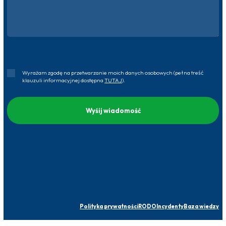
Wyrażam zgodę na przetwarzanie moich danych osobowych (pełna treść
klauzuli informacyjnej dostępna
TUTAJ
).
Polityka prywatności
RODO
Incydenty
Baza wiedzy