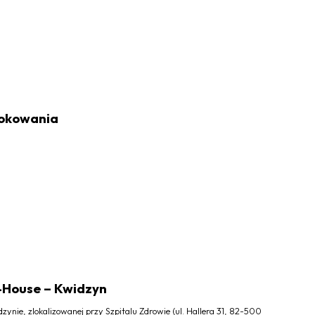
 rokowania
I-House – Kwidzyn
ynie, zlokalizowanej przy Szpitalu Zdrowie (ul. Hallera 31, 82-500