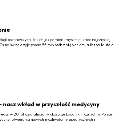
enie
cji poznawczych, takich jak pamięć i myślenie, które najczęściej
 na świecie żyje ponad 55 mln osób z otępieniem, a liczba ta stale
 — nasz wkład w przyszłość medycyny
eusz — 20 lat działalności w obszarze badań klinicznych w Polsce.
ycyny, otwierania nowych możliwości terapeutycznych i