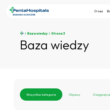
O nas
B
Baza wiedzy
Strona 3
Baza wiedzy
Wszystkie kategorie
Objawy
Osiągnięci