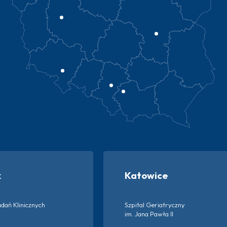
k
Katowice
dań Klinicznych
Szpital Geriatryczny
im. Jana Pawła II