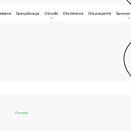
adania
Specjalizacje
Ośrodki
Dla lekarza
Dla pacjenta
Sponsor
a
Porady