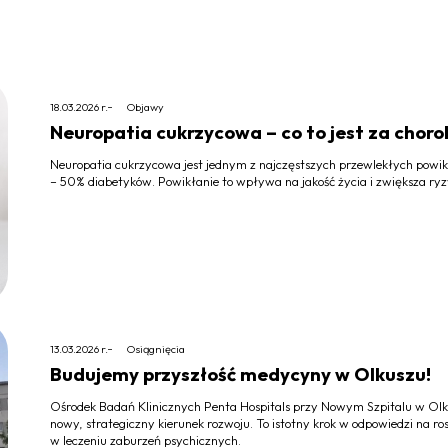
18.03.2026 r.
Objawy
Neuropatia cukrzycowa – co to jest za choro
Neuropatia cukrzycowa jest jednym z najczęstszych przewlekłych powik
– 50% diabetyków. Powikłanie to wpływa na jakość życia i zwiększa ryzyk
13.03.2026 r.
Osiągnięcia
Budujemy przyszłość medycyny w Olkuszu!
Ośrodek Badań Klinicznych Penta Hospitals przy Nowym Szpitalu w Olku
nowy, strategiczny kierunek rozwoju. To istotny krok w odpowiedzi na 
w leczeniu zaburzeń psychicznych.