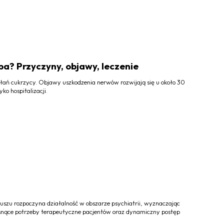
ba? Przyczyny, objawy, leczenie
łań cukrzycy. Objawy uszkodzenia nerwów rozwijają się u około 30
o hospitalizacji.
szu rozpoczyna działalność w obszarze psychiatrii, wyznaczając
rosnące potrzeby terapeutyczne pacjentów oraz dynamiczny postęp