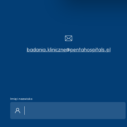
badania.kliniczne@pentahospitals.pl
Imię i nazwisko