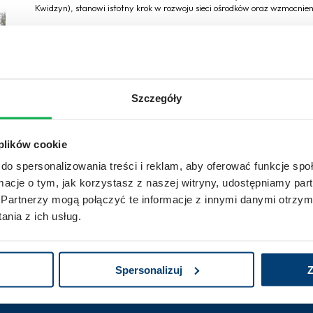
Kwidzyn), stanowi istotny krok w rozwoju sieci ośrodków oraz wzmocnien
Szczegóły
 plików cookie
1
2
3
4
5
…
8
do spersonalizowania treści i reklam, aby oferować funkcje sp
ormacje o tym, jak korzystasz z naszej witryny, udostępniamy p
Partnerzy mogą połączyć te informacje z innymi danymi otrzym
nia z ich usług.
Spersonalizuj
Z