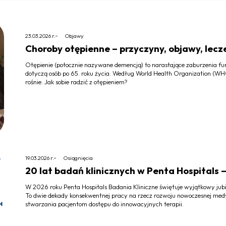
23.03.2026 r.
Objawy
Choroby otępienne – przyczyny, objawy, lecz
Otępienie (potocznie nazywane demencją) to narastające zaburzenia funk
dotyczą osób po 65. roku życia. Według World Health Organization (WHO)
rośnie. Jak sobie radzić z otępieniem?
19.03.2026 r.
Osiągnięcia
20 lat badań klinicznych w Penta Hospitals
W 2026 roku Penta Hospitals Badania Kliniczne świętuje wyjątkowy jubil
To dwie dekady konsekwentnej pracy na rzecz rozwoju nowoczesnej med
stwarzania pacjentom dostępu do innowacyjnych terapii.