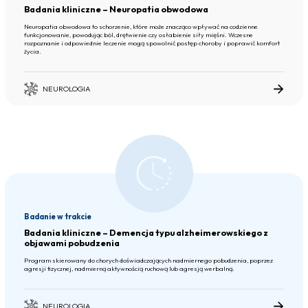
Badania kliniczne – Neuropatia obwodowa
Neuropatia obwodowa to schorzenie, które może znacząco wpływać na codzienne
funkcjonowanie, powodując ból, drętwienie czy osłabienie siły mięśni. Wczesne
rozpoznanie i odpowiednie leczenie mogą spowolnić postęp choroby i poprawić komfort
życia.
NEUROLOGIA
Badanie w trakcie
Badania kliniczne – Demencja typu alzheimerowskiego z
objawami pobudzenia
Program skierowany do chorych doświadczających nadmiernego pobudzenia, poprzez
agresji fizycznej, nadmierną aktywnością ruchową lub agresją werbalną.
NEUROLOGIA