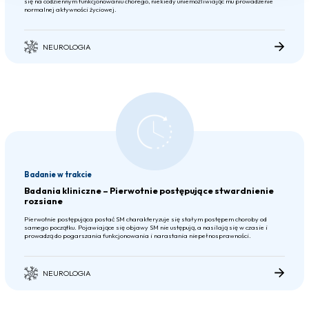
się na codziennym funkcjonowaniu chorego, niekiedy uniemożliwiając mu prowadzenie
normalnej aktywności życiowej.
NEUROLOGIA
Badanie w trakcie
Badania kliniczne – Pierwotnie postępujące stwardnienie
rozsiane
Pierwotnie postępująca postać SM charakteryzuje się stałym postępem choroby od
samego początku. Pojawiające się objawy SM nie ustępują, a nasilają się w czasie i
prowadzą do pogarszania funkcjonowania i narastania niepełnosprawności.
NEUROLOGIA