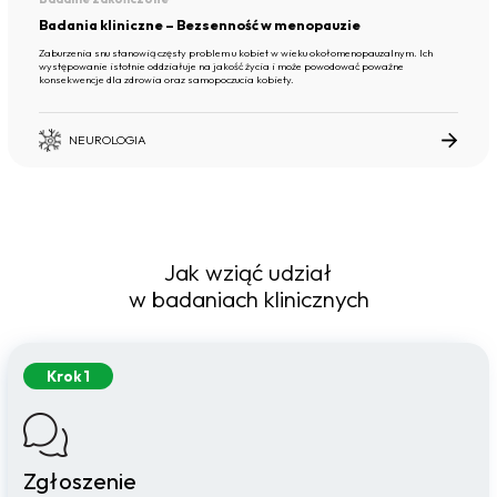
Badania kliniczne – Bezsenność w menopauzie
Zaburzenia snu stanowią częsty problem u kobiet w wieku okołomenopauzalnym. Ich
występowanie istotnie oddziałuje na jakość życia i może powodować poważne
konsekwencje dla zdrowia oraz samopoczucia kobiety.
NEUROLOGIA
Jak wziąć udział
w badaniach klinicznych
Krok 1
Zgłoszenie