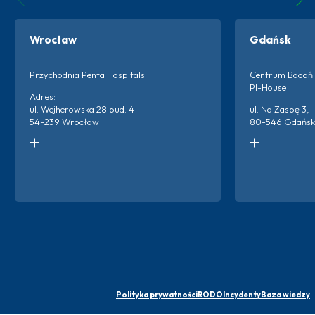
Wrocław
Gdańsk
Przychodnia Penta Hospitals
Centrum Badań 
PI-House
Adres:
ul. Wejherowska 28 bud. 4
ul. Na Zaspę 3,
54-239 Wrocław
80-546 Gdańsk
Kontakt do ośrodka:
Kontakt do ośro
+48 666 873 220
+48 538 600 3
+48 698 659 313
Więc
Więcej o ośrodku
Polityka prywatności
RODO
Incydenty
Baza wiedzy