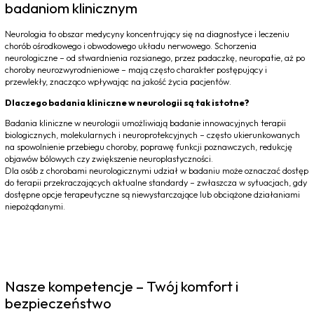
badaniom klinicznym
Neurologia to obszar medycyny koncentrujący się na diagnostyce i leczeniu
chorób ośrodkowego i obwodowego układu nerwowego. Schorzenia
neurologiczne – od stwardnienia rozsianego, przez padaczkę, neuropatie, aż po
choroby neurozwyrodnieniowe – mają często charakter postępujący i
przewlekły, znacząco wpływając na jakość życia pacjentów.
Dlaczego badania kliniczne w neurologii są tak istotne?
Badania kliniczne w neurologii umożliwiają badanie innowacyjnych terapii
biologicznych, molekularnych i neuroprotekcyjnych – często ukierunkowanych
na spowolnienie przebiegu choroby, poprawę funkcji poznawczych, redukcję
objawów bólowych czy zwiększenie neuroplastyczności.
Dla osób z chorobami neurologicznymi udział w badaniu może oznaczać dostęp
do terapii przekraczających aktualne standardy – zwłaszcza w sytuacjach, gdy
dostępne opcje terapeutyczne są niewystarczające lub obciążone działaniami
niepożądanymi.
Nasze kompetencje – Twój komfort i
bezpieczeństwo