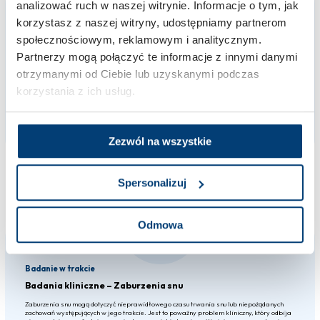
analizować ruch w naszej witrynie. Informacje o tym, jak
korzystasz z naszej witryny, udostępniamy partnerom
Badanie w trakcie
społecznościowym, reklamowym i analitycznym.
Badania kliniczne – Wtórnie postępująca nierzutowa postać
Partnerzy mogą połączyć te informacje z innymi danymi
stwardnienia rozsianego
otrzymanymi od Ciebie lub uzyskanymi podczas
Wtórnie postępująca nierzutowa postać stwardnienia rozsianego to forma (MS), w której
po początkowym okresie rzutowo-remisyjnego przebiegu choroby (RRMS) następuje
korzystania z ich usług.
stopniowe, ciągłe pogarszanie się funkcji neurologicznych bez wyraźnych rzutów.
NEUROLOGIA
Zezwól na wszystkie
Spersonalizuj
Odmowa
Badanie w trakcie
Badania kliniczne – Zaburzenia snu
Zaburzenia snu mogą dotyczyć nieprawidłowego czasu trwania snu lub niepożądanych
zachowań występujących w jego trakcie. Jest to poważny problem kliniczny, który odbija