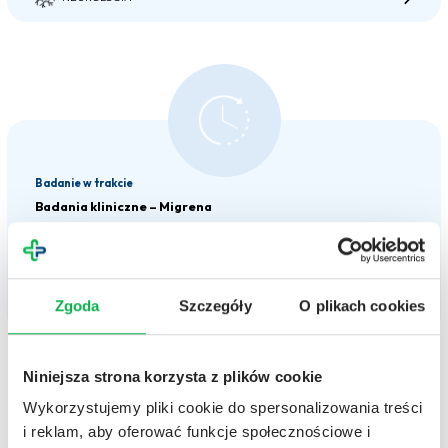
Badanie w trakcie
Badania kliniczne – Migrena
Migrenę zalicza się do tzw. pierwotnych bólów głowy, czyli takich, które nie są wynikiem
innych towarzyszących chorób. Charakteryzuje się ona napadowym występowaniem
bólów głowy, którym czasem towarzyszą dodatkowe objawy neurologiczne.
Zgoda
Szczegóły
O plikach cookies
NEUROLOGIA
Niniejsza strona korzysta z plików cookie
Wykorzystujemy pliki cookie do spersonalizowania treści
i reklam, aby oferować funkcje społecznościowe i