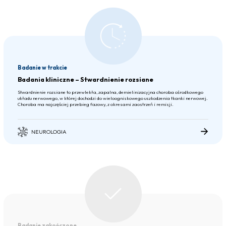
Badanie w trakcie
Badania kliniczne – Stwardnienie rozsiane
Stwardnienie rozsiane to przewlekła, zapalna, demielinizacyjna choroba ośrodkowego
układu nerwowego, w której dochodzi do wieloogniskowego uszkodzenia tkanki nerwowej.
Choroba ma najczęściej przebieg fazowy, z okresami zaostrzeń i remisji.
NEUROLOGIA
Badanie zakończone