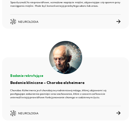
Spastyczność to nieprawidłowe, wzmożone napięcie mięśni, objawiające się oporem przy
rozciąganiu mięśni. Może być konsekwencją przebytego udaru lub urazu.
NEUROLOGIA
Badanie rekrutujące
Badania kliniczne – Choroba alzheimera
Choroba Alzheimera jest chorobą zwyrodnieniową mózgu, której objawami są
postępujące zaburzenia pamięci oraz zachowania, które z czasem całkowicie
uniemożliwiają prawidłowe funkcjonowanie chorego w codziennym życiu.
NEUROLOGIA