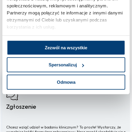
zatok przynosowych, które utrzymuje się przez co najmniej 12 tygodni bez przerwy.
społecznościowym, reklamowym i analitycznym.
Partnerzy mogą połączyć te informacje z innymi danymi
OTOLARYNGOLOGIA
otrzymanymi od Ciebie lub uzyskanymi podczas
korzystania z ich usług.
Zezwól na wszystkie
Jak wziąć udział
w badaniach klinicznych
Spersonalizuj
Krok 1
Odmowa
Zgłoszenie
Chcesz wziąć udział w badaniu klinicznym? To proste! Wystarczy, że
wypełnisz krótki formularz zgłoszeniowy. Nasz zespół skontaktuje się z