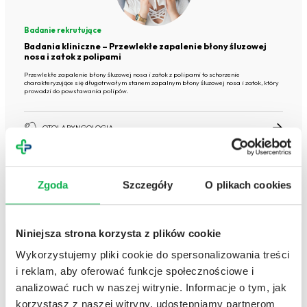
Badanie rekrutujące
Badania kliniczne – Przewlekłe zapalenie błony śluzowej
nosa i zatok z polipami
Przewlekłe zapalenie błony śluzowej nosa i zatok z polipami to schorzenie
charakteryzujące się długotrwałym stanem zapalnym błony śluzowej nosa i zatok, który
prowadzi do powstawania polipów.
OTOLARYNGOLOGIA
Zgoda
Szczegóły
O plikach cookies
Niniejsza strona korzysta z plików cookie
Wykorzystujemy pliki cookie do spersonalizowania treści
Badanie zakończone
Badania kliniczne – Przewlekłe zapalenie zatok
i reklam, aby oferować funkcje społecznościowe i
przynosowych bez polipów nosa
analizować ruch w naszej witrynie. Informacje o tym, jak
Przewlekłe zapalenie zatok bez polipów nosa to długotrwałe zapalenie błony śluzowej
korzystasz z naszej witryny, udostępniamy partnerom