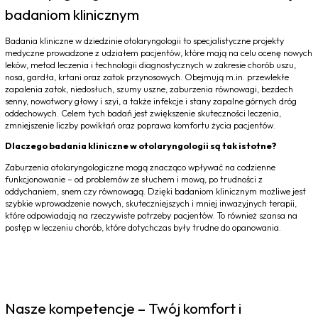
badaniom klinicznym
Badania kliniczne w dziedzinie otolaryngologii to specjalistyczne projekty
medyczne prowadzone z udziałem pacjentów, które mają na celu ocenę nowych
leków, metod leczenia i technologii diagnostycznych w zakresie chorób uszu,
nosa, gardła, krtani oraz zatok przynosowych. Obejmują m.in. przewlekłe
zapalenia zatok, niedosłuch, szumy uszne, zaburzenia równowagi, bezdech
senny, nowotwory głowy i szyi, a także infekcje i stany zapalne górnych dróg
oddechowych. Celem tych badań jest zwiększenie skuteczności leczenia,
zmniejszenie liczby powikłań oraz poprawa komfortu życia pacjentów.
Dlaczego badania kliniczne w otolaryngologii są tak istotne?
Zaburzenia otolaryngologiczne mogą znacząco wpływać na codzienne
funkcjonowanie – od problemów ze słuchem i mową, po trudności z
oddychaniem, snem czy równowagą. Dzięki badaniom klinicznym możliwe jest
szybkie wprowadzenie nowych, skuteczniejszych i mniej inwazyjnych terapii,
które odpowiadają na rzeczywiste potrzeby pacjentów. To również szansa na
postęp w leczeniu chorób, które dotychczas były trudne do opanowania.
Nasze kompetencje – Twój komfort i