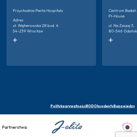
Przychodnia Penta Hospitals
Centrum Badań 
PI-House
Adres:
ul. Wejherowska 28 bud. 4
ul. Na Zaspę 3,
54-239 Wrocław
80-546 Gdańsk
Kontakt do ośrodka:
Kontakt do ośro
+48 666 873 220
+48 538 600 3
+48 698 659 313
Więc
Więcej o ośrodku
Polityka prywatności
RODO
Incydenty
Baza wiedzy
Partnerstwa: