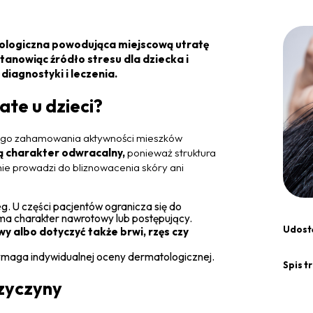
nologiczna powodująca miejscową utratę
tanowiąc źródło stresu dla dziecka i
diagnostyki i leczenia.
te u dzieci?
ego zahamowania aktywności mieszków
 charakter odwracalny,
ponieważ struktura
e prowadzi do bliznowacenia skóry ani
. U części pacjentów ogranicza się do
 ma charakter nawrotowy lub postępujący.
Udostę
 albo dotyczyć także brwi, rzęs czy
ymaga indywidualnej oceny dermatologicznej.
Spis tr
rzyczyny