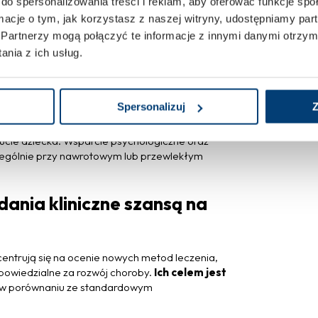
do spersonalizowania treści i reklam, aby oferować funkcje sp
ormacje o tym, jak korzystasz z naszej witryny, udostępniamy p
Partnerzy mogą połączyć te informacje z innymi danymi otrzym
liwe jest czasowe odstąpienie od leczenia.
nia z ich usług.
oistnego odrostu włosów
. W takich
iczna.
Spersonalizuj
Z
cie dziecka. Wsparcie psychologiczne oraz
zególnie przy nawrotowym lub przewlekłym
dania kliniczne szansą na
centrują się na ocenie nowych metod leczenia,
owiedzialne za rozwój choroby.
Ich celem jest
w porównaniu ze standardowym