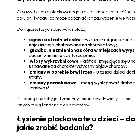
Objawy łysienia plackowatego u dzieci mogą mieć różne na
bólu ani świądu, co może opóźniać ich zauważenie we wcz
Do najczęstszych objawów należą:
ogniska utraty włosów
– wyraźnie odgraniczone,
najczęściej zlokalizowane na skórze głowy;
gładka, niezmieniona skóra w miejscach wyłys
zaczerwienienia czy łuszczenia;
włosy wykrzyknikowe
– krótkie, zwężające się u
uznawane za charakterystyczny objaw choroby;
zmiany w obrębie brwi i rzęs
– u części dzieci doc
utraty;
zmiany paznokciowe
– mogą występować drobne pu
łamliwość.
Przebieg choroby jest zmienny i nieprzewidywalny – u niekt
innych mają tendencję do nawrotów.
Łysienie plackowate u dzieci – do
jakie zrobić badania?