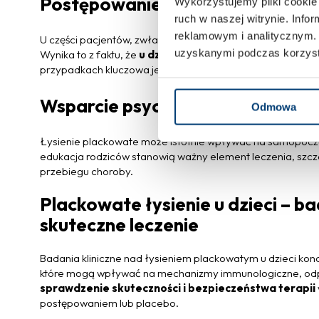
Postępowanie obserwacyjne
Wykorzystujemy pliki cookie 
ruch w naszej witrynie. Inf
reklamowym i analitycznym. 
U części pacjentów, zwłaszcza z niewielkimi zmianami, moż
uzyskanymi podczas korzysta
Wynika to z faktu, że
u dzieci często dochodzi do sam
przypadkach kluczowa jest regularna kontrola dermatolog
Wsparcie psychologiczne
Odmowa
Łysienie plackowate może istotnie wpływać na samopoczu
edukacja rodziców stanowią ważny element leczenia, szc
przebiegu choroby.
Plackowate łysienie u dzieci – ba
skuteczne leczenie
Badania kliniczne nad łysieniem plackowatym u dzieci kon
które mogą wpływać na mechanizmy immunologiczne, odp
sprawdzenie skuteczności i bezpieczeństwa terapii
postępowaniem lub placebo.