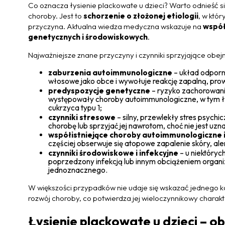
Co oznacza łysienie plackowate u dzieci? Warto odnieść
choroby. Jest to
schorzenie o złożonej etiologii
, w któ
przyczyna. Aktualna wiedza medyczna wskazuje na
współ
genetycznych i środowiskowych
.
Najważniejsze znane przyczyny i czynniki sprzyjające obej
zaburzenia autoimmunologiczne
– układ odporn
włosowe jako obce i wywołuje reakcję zapalną, p
predyspozycje genetyczne
– ryzyko zachorowania
występowały choroby autoimmunologiczne, w tym ły
cukrzyca typu 1;
czynniki stresowe
– silny, przewlekły stres psych
chorobę lub sprzyjać jej nawrotom, choć nie jest u
współistniejące choroby autoimmunologiczne 
częściej obserwuje się atopowe zapalenie skóry, ale
czynniki środowiskowe i infekcyjne
– u niektóry
poprzedzony infekcją lub innym obciążeniem organi
jednoznacznego.
W większości przypadków nie udaje się wskazać jednego 
rozwój choroby, co potwierdza jej wieloczynnikowy charakt
Łysienie plackowate u dzieci – o