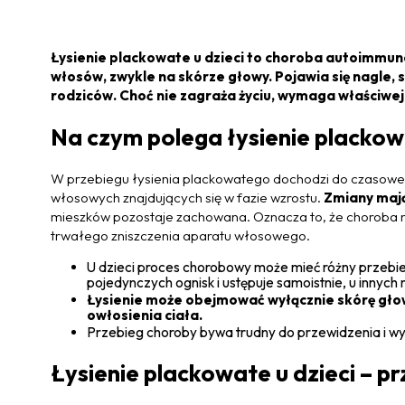
Łysienie plackowate u dzieci to choroba autoimmu
włosów, zwykle na skórze głowy. Pojawia się nagle, s
rodziców. Choć nie zagraża życiu, wymaga właściwej 
Na czym polega łysienie plackowa
W przebiegu łysienia plackowatego dochodzi do czasow
włosowych znajdujących się w fazie wzrostu.
Zmiany mają
mieszków pozostaje zachowana. Oznacza to, że choroba ni
trwałego zniszczenia aparatu włosowego.
U dzieci proces chorobowy może mieć różny przebieg
pojedynczych ognisk i ustępuje samoistnie, u innych
Łysienie może obejmować wyłącznie skórę głowy
owłosienia ciała.
Przebieg choroby bywa trudny do przewidzenia i w
Łysienie plackowate u dzieci – p