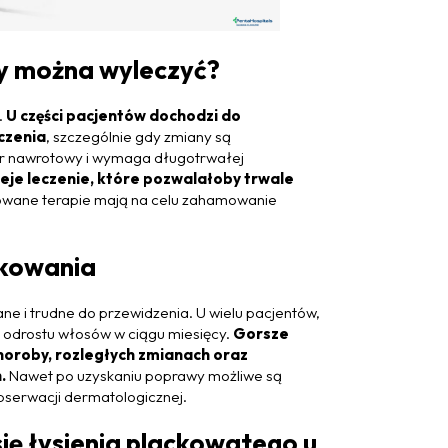
zy można wyleczyć?
.
U części pacjentów dochodzi do
czenia
, szczególnie gdy zmiany są
r nawrotowy i wymaga długotrwałej
ieje leczenie, które pozwalałoby trwale
sowane terapie mają na celu zahamowanie
okowania
ne i trudne do przewidzenia. U wielu pacjentów,
o odrostu włosów w ciągu miesięcy.
Gorsze
oroby, rozległych zmianach oraz
.
Nawet po uzyskaniu poprawy możliwe są
serwacji dermatologicznej.
ię łysienia plackowatego u