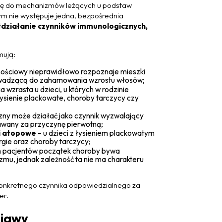
 się do mechanizmów leżących u podstaw
rym nie występuje jedna, bezpośrednia
działanie czynników immunologicznych,
mują:
ościowy nieprawidłowo rozpoznaje mieszki
rowadzącą do zahamowania wzrostu włosów;
 wzrasta u dzieci, u których w rodzinie
sienie plackowate, choroby tarczycy czy
iczny może działać jako czynnik wyzwalający
znawany za przyczynę pierwotną;
i atopowe
– u dzieci z łysieniem plackowatym
rgie oraz choroby tarczycy;
ch pacjentów początek choroby bywa
zmu, jednak zależność ta nie ma charakteru
konkretnego czynnika odpowiedzialnego za
er.
bjawy