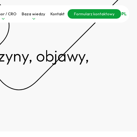
PL
or / CRO
Baza wiedzy
Kontakt
Formularz kontaktowy
zyny, objawy,