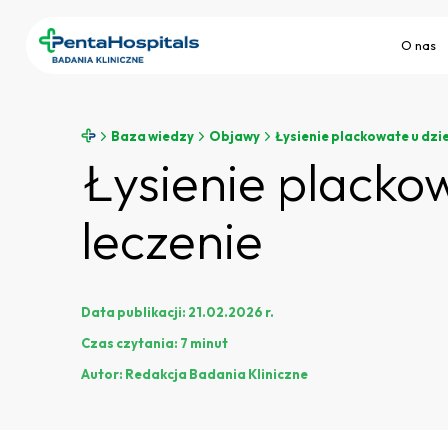
O nas
Baza wiedzy
Objawy
Łysienie plackowate u dzie
Łysienie plackow
leczenie
Data publikacji:
21.02.2026 r.
Czas czytania:
7 minut
Autor:
Redakcja Badania Kliniczne