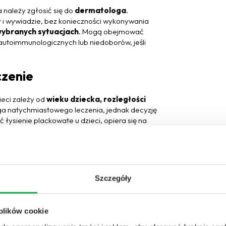
 należy zgłosić się do
dermatologa
.
y i wywiadzie, bez konieczności wykonywania
wybranych sytuacjach
. Mogą obejmować
autoimmunologicznych lub niedoborów, jeśli
czenie
eci zależy od
wieku dziecka, rozległości
a natychmiastowego leczenia, jednak decyzję
łysienie plackowate u dzieci, opiera się na
cowe
Szczegóły
sienia są leki stosowane miejscowo.
Najczęściej
szają naciek zapalny wokół mieszków włosowych.
ędnieniem bezpieczeństwa dziecka.
 plików cookie