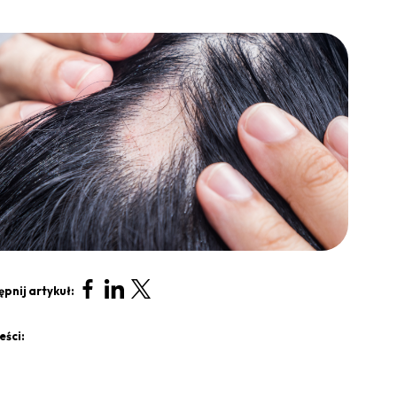
pnij artykuł:
eści: