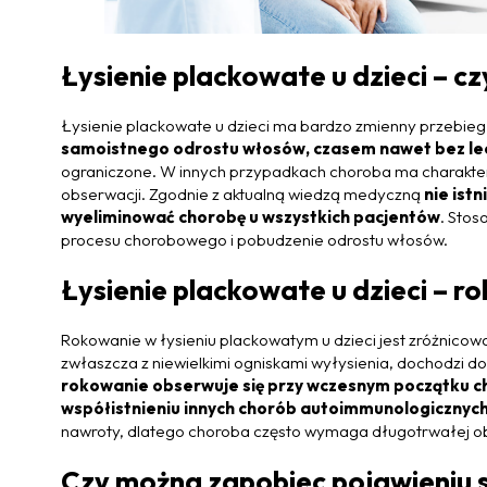
Łysienie plackowate u dzieci – c
Łysienie plackowate u dzieci ma bardzo zmienny przebieg
samoistnego odrostu włosów, czasem nawet bez le
ograniczone. W innych przypadkach choroba ma charakte
obserwacji. Zgodnie z aktualną wiedzą medyczną
nie istn
wyeliminować chorobę u wszystkich pacjentów
. Sto
procesu chorobowego i pobudzenie odrostu włosów.
Łysienie plackowate u dzieci – r
Rokowanie w łysieniu plackowatym u dzieci jest zróżnicowa
zwłaszcza z niewielkimi ogniskami wyłysienia, dochodzi d
rokowanie obserwuje się przy wczesnym początku ch
współistnieniu innych chorób autoimmunologicznych
nawroty, dlatego choroba często wymaga długotrwałej ob
Czy można zapobiec pojawieniu s