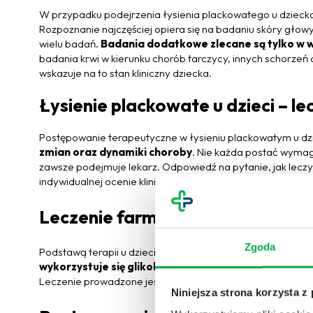
W przypadku podejrzenia łysienia plackowatego u dziecka
Rozpoznanie najczęściej opiera się na badaniu skóry głow
wielu badań.
Badania dodatkowe zlecane są tylko w 
badania krwi w kierunku chorób tarczycy, innych schorzeń 
wskazuje na to stan kliniczny dziecka.
Łysienie plackowate u dzieci – le
Postępowanie terapeutyczne w łysieniu plackowatym u dzi
zmian oraz dynamiki choroby
. Nie każda postać wymag
zawsze podejmuje lekarz. Odpowiedź na pytanie, jak leczyć 
indywidualnej ocenie klinicznej.
Leczenie farmakologiczne miejs
Zgoda
Podstawą terapii u dzieci z ograniczonymi ogniskami wyły
wykorzystuje się glikokortykosteroidy
, które zmniej
Leczenie prowadzone jest w określonych cyklach, z uwzgl
Niniejsza strona korzysta z