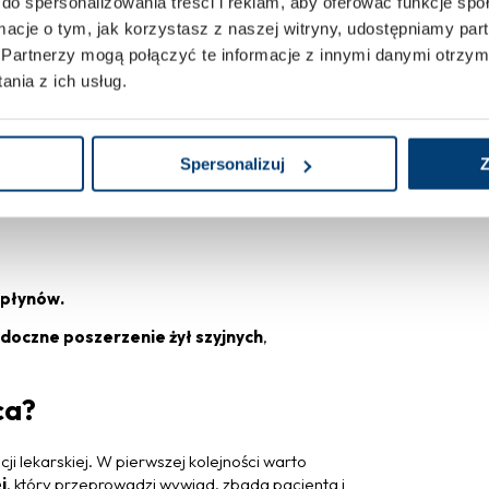
do spersonalizowania treści i reklam, aby oferować funkcje sp
.
ormacje o tym, jak korzystasz z naszej witryny, udostępniamy p
erca – objawy
Partnerzy mogą połączyć te informacje z innymi danymi otrzym
nia z ich usług.
oju krwi w krążeniu żylnym. Typowym objawem
ące się pod koniec dnia. Często obserwuje się
madzeniem się płynu w jamie otrzewnej.
Spersonalizuj
Z
 płynów.
doczne poszerzenie żył szyjnych
,
ca?
 lekarskiej. W pierwszej kolejności warto
j
, który przeprowadzi wywiad, zbada pacjenta i