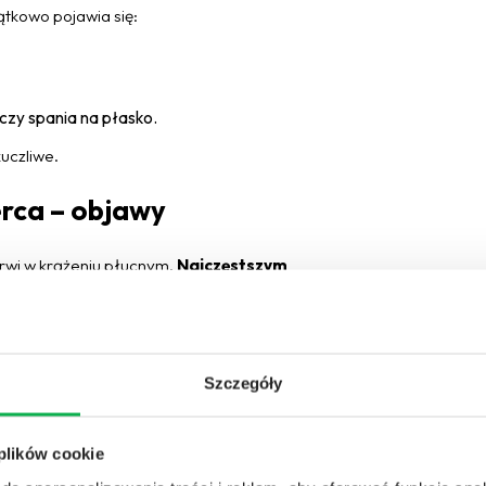
tkowo pojawia się:
czy spania na płasko.
uczliwe.
rca – objawy
rwi w krążeniu płucnym.
Najczęstszym
sem także spoczynkowa. Charakterystyczne jest
a do spania z uniesioną górną częścią ciała.
Szczegóły
h.
 plików cookie
atania serca i spadek tolerancji wysiłku
,