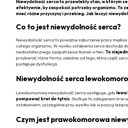
Niewydolność serca to przewlekły stan, w którym se
efektywnie, by zaspokoić potrzeby organizmu. To ze
mieć różne przyczyny i przebieg. Jak leczyć niewydo
Co to jest niewydolność serca?
Niewydolność serca to poważne zaburzenie pracy mięśnia
całego organizmu. W wyniku osłabienia serca dochodzi do 
niedostatecznego zaopatrzenia tkanek w tlen.
To niejed
przybierać różne formy, zależnie od tego, która część ser
postępuje dysfunkcja.
Niewydolność serca lewokomoro
Lewokomorowa niewydolność serca występuje, gdy
lewa 
pompować krwi do tętnic
. Skutkuje to zaleganiem krwi 
osłabieniem, szczególnie przy wysiłku lub w pozycji leżącej
Czym jest prawokomorowa niewy