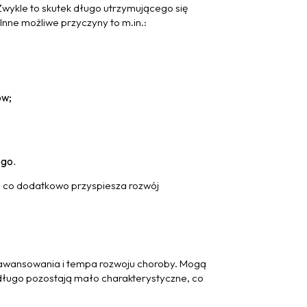
wykle to skutek długo utrzymującego się
Inne możliwe przyczyny to m.in.:
ów;
ego.
a, co dodatkowo przyspiesza rozwój
zaawansowania i tempa rozwoju choroby. Mogą
 długo pozostają mało charakterystyczne, co