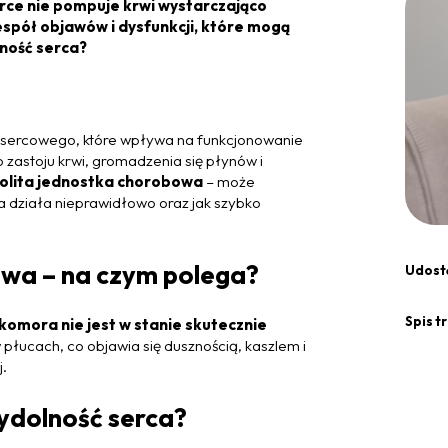
rce nie pompuje krwi wystarczająco
spół objawów i dysfunkcji, które mogą
lność serca?
 sercowego, które wpływa na funkcjonowanie
zastoju krwi, gromadzenia się płynów i
nolita jednostka chorobowa
– może
ca działa nieprawidłowo oraz jak szybko
wa – na czym polega?
Udostę
Spis tr
komora nie jest w stanie skutecznie
w płucach, co objawia się dusznością, kaszlem i
.
dolność serca?