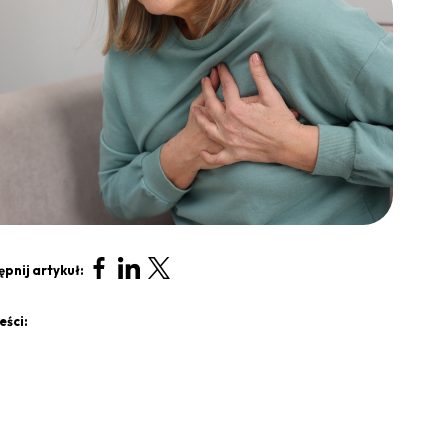
pnij artykuł:
eści: