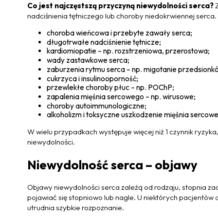
Co jest najczęstszą przyczyną niewydolności serca?
Z
nadciśnienia tętniczego lub choroby niedokrwiennej serca. 
choroba wieńcowa i przebyte zawały serca;
długotrwałe nadciśnienie tętnicze;
kardiomiopatie – np. rozstrzeniowa, przerostowa;
wady zastawkowe serca;
zaburzenia rytmu serca – np. migotanie przedsionk
cukrzyca i insulinooporność;
przewlekłe choroby płuc – np. POChP;
zapalenia mięśnia sercowego – np. wirusowe;
choroby autoimmunologiczne;
alkoholizm i toksyczne uszkodzenie mięśnia sercow
W wielu przypadkach występuje więcej niż 1 czynnik ryzyk
niewydolności.
Niewydolność serca – objawy
Objawy niewydolności serca zależą od rodzaju, stopnia 
pojawiać się stopniowo lub nagle. U niektórych pacjentów
utrudnia szybkie rozpoznanie.