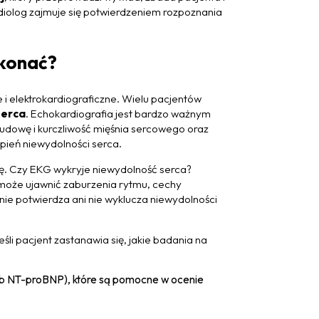
rdiolog zajmuje się potwierdzeniem rozpoznania
ykonać?
i elektrokardiograficzne. Wielu pacjentów
serca
. Echokardiografia jest bardzo ważnym
dowę i kurczliwość mięśnia sercowego oraz
opień niewydolności serca.
ię. Czy EKG wykryje niewydolność serca?
 może ujawnić zaburzenia rytmu, cechy
nie potwierdza ani nie wyklucza niewydolności
Jeśli pacjent zastanawia się, jakie badania na
b NT-proBNP), które są pomocne w ocenie