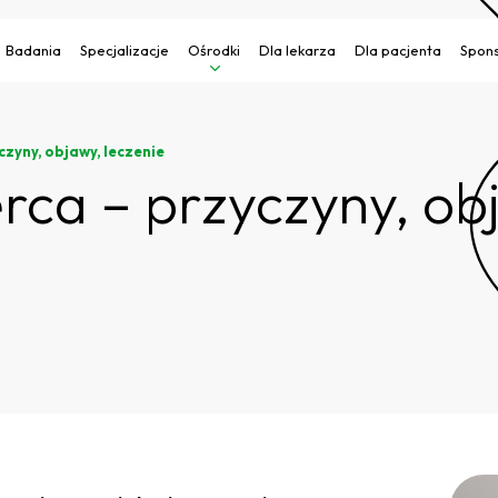
Badania
Specjalizacje
Ośrodki
Dla lekarza
Dla pacjenta
Spons
czyny, objawy, leczenie
rca – przyczyny, obj