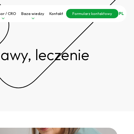
PL
or / CRO
Baza wiedzy
Kontakt
Formularz kontaktowy
awy, leczenie