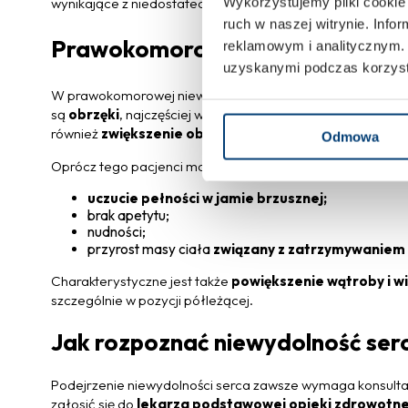
Wykorzystujemy pliki cookie 
wynikające z niedostatecznego zaopatrzenia tkanek w tlen
ruch w naszej witrynie. Inf
Prawokomorowa niewydolność s
reklamowym i analitycznym. 
uzyskanymi podczas korzysta
W prawokomorowej niewydolności serca dochodzi do zast
są
obrzęki
, najczęściej w okolicy kostek i podudzi, nasilaj
również
zwiększenie obwodu brzucha
spowodowane gro
Odmowa
Oprócz tego pacjenci mogą zgłaszać:
uczucie pełności w jamie brzusznej;
brak apetytu;
nudności;
przyrost masy ciała
związany z zatrzymywaniem
Charakterystyczne jest także
powiększenie wątroby i wi
szczególnie w pozycji półleżącej.
Jak rozpoznać niewydolność ser
Podejrzenie niewydolności serca zawsze wymaga konsultacji
zgłosić się do
lekarza podstawowej opieki zdrowotne