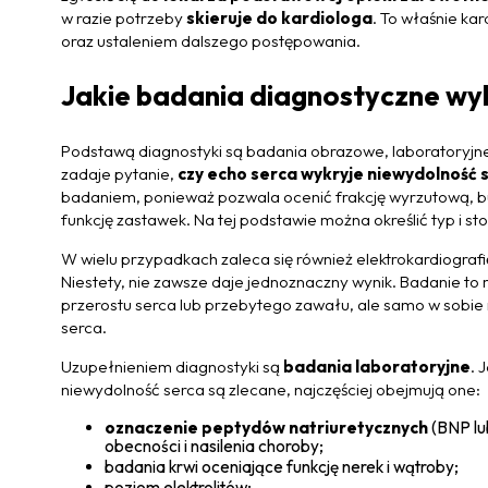
w razie potrzeby
skieruje do kardiologa
. To właśnie ka
oraz ustaleniem dalszego postępowania.
Jakie badania diagnostyczne w
Podstawą diagnostyki są badania obrazowe, laboratoryjne 
zadaje pytanie,
czy echo serca wykryje niewydolność 
badaniem, ponieważ pozwala ocenić frakcję wyrzutową, bu
funkcję zastawek. Na tej podstawie można określić typ i st
W wielu przypadkach zaleca się również elektrokardiograf
Niestety, nie zawsze daje jednoznaczny wynik. Badanie to
przerostu serca lub przebytego zawału, ale samo w sobie 
serca.
Uzupełnieniem diagnostyki są
badania laboratoryjne
. 
niewydolność serca są zlecane, najczęściej obejmują one:
oznaczenie peptydów natriuretycznych
(BNP lu
obecności i nasilenia choroby;
badania krwi oceniające funkcję nerek i wątroby;
poziom elektrolitów;