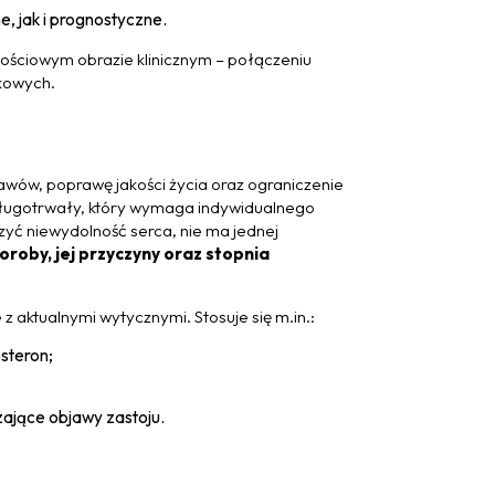
, jak i prognostyczne.
łościowym obrazie klinicznym – połączeniu
kowych.
awów, poprawę jakości życia oraz ograniczenie
 długotrwały, który wymaga indywidualnego
leczyć niewydolność serca, nie ma jednej
roby, jej przyczyny oraz stopnia
z aktualnymi wytycznymi. Stosuje się m.in.:
steron;
zające objawy zastoju.