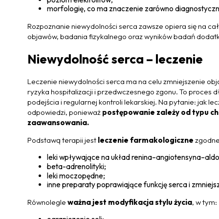
morfologię, co ma znaczenie zarówno diagnostyczne
Rozpoznanie niewydolności serca zawsze opiera się na ca
objawów, badania fizykalnego oraz wyników badań dodat
Niewydolność serca – leczenie
Leczenie niewydolności serca ma na celu zmniejszenie obj
ryzyka hospitalizacji i przedwczesnego zgonu. To proces
podejścia i regularnej kontroli lekarskiej. Na pytanie: jak 
odpowiedzi, ponieważ
postępowanie zależy od typu cho
zaawansowania.
Podstawą terapii jest
leczenie farmakologiczne
zgodne 
leki wpływające na układ renina–angiotensyna–aldo
beta-adrenolityki;
leki moczopędne;
inne preparaty poprawiające funkcję serca i zmniejs
Równolegle
ważna jest modyfikacja stylu życia
, w tym: