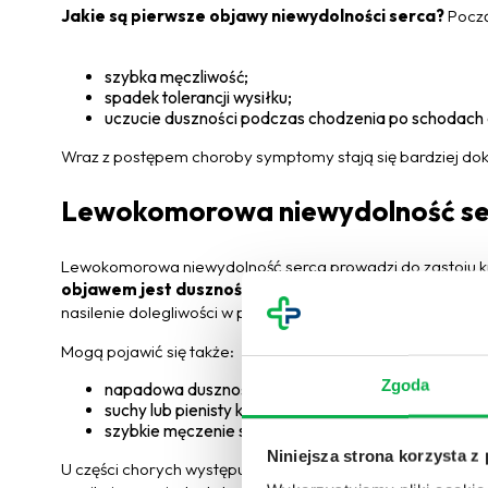
Jakie są pierwsze objawy niewydolności serca?
Począ
szybka męczliwość;
spadek tolerancji wysiłku;
uczucie duszności podczas chodzenia po schodach 
Wraz z postępem choroby symptomy stają się bardziej dok
Lewokomorowa niewydolność se
Lewokomorowa niewydolność serca prowadzi do zastoju k
objawem jest duszność
– początkowo wysiłkowa, z cza
nasilenie dolegliwości w pozycji leżącej, co zmusza pacjent
Mogą pojawić się także:
Zgoda
napadowa duszność nocna;
suchy lub pienisty kaszel;
szybkie męczenie się przy codziennych czynnościac
Niniejsza strona korzysta z
U części chorych występuje też
sinica warg, uczucie koł