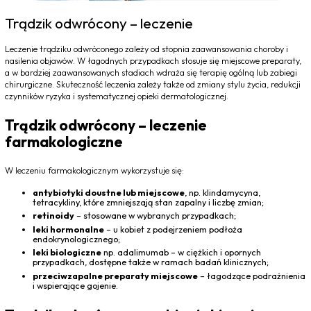
Trądzik odwrócony – leczenie
Leczenie trądziku odwróconego zależy od stopnia zaawansowania choroby i
nasilenia objawów. W łagodnych przypadkach stosuje się miejscowe preparaty,
a w bardziej zaawansowanych stadiach wdraża się terapię ogólną lub zabiegi
chirurgiczne. Skuteczność leczenia zależy także od zmiany stylu życia, redukcji
czynników ryzyka i systematycznej opieki dermatologicznej.
Trądzik odwrócony – leczenie
farmakologiczne
W leczeniu farmakologicznym wykorzystuje się:
antybiotyki doustne lub miejscowe
, np. klindamycyna,
tetracykliny, które zmniejszają stan zapalny i liczbę zmian;
retinoidy
– stosowane w wybranych przypadkach;
leki hormonalne
– u kobiet z podejrzeniem podłoża
endokrynologicznego;
leki biologiczne
np. adalimumab – w ciężkich i opornych
przypadkach, dostępne także w ramach badań klinicznych;
przeciwzapalne preparaty miejscowe
– łagodzące podrażnienia
i wspierające gojenie.