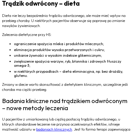
Trądzik odwrócony – dieta
Dieta nie leczy bezpośrednio trądziku odwróconego, ale może mieć wpływ na
przebieg choroby. U niektórych pacjentów obserwuje się poprawę po zmianie
nawyków żywieniowych.
Zalecenia dietetyczne przy HS:
ograniczenie spożycia mleka i produktów mlecznych;
eliminacja produktów wysoko przetworzonych i cukru;
unikanie żywności o wysokim indeksie glikemicznym;
zwiększenie spożycia warzyw, ryb, błonnika i zdrowych tłuszczy
omega‑3;
w niektórych przypadkach – dieta eliminacyjna, np. bez drożdży,
glutenu.
Zmiany w diecie warto skonsultować z dietetykiem klinicznym, szczególnie jeśli
choroba ma ciężki przebieg.
Badania kliniczne nad trądzikiem odwróconym
– nowe metody leczenia
U pacjentów z umiarkowaną lub ciężką postacią trądziku odwróconego, u
których standardowe leczenie nie przynosi oczekiwanych efektów, istnieje
możliwość udziału w
badaniach klinicznych
. Jest to forma terapii zapewniająca