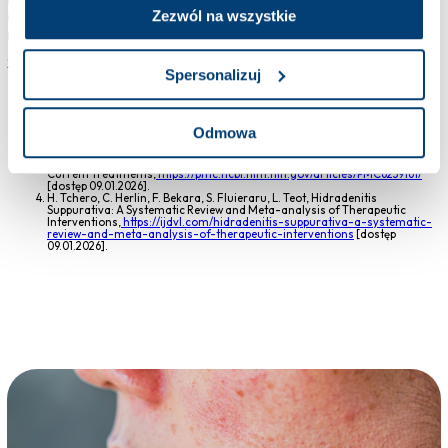
Zezwól na wszystkie
nowoczesnym terapiom i rosnącej wiedzy medycznej wiele osób może dziś
prowadzić aktywne życie mimo choroby.
Źródła:
Spersonalizuj
R. Sabat, A. Alavi, K. Wolk, X. Wortsman, B. McGrath, A. Garg, Hidradenitis
suppurativa,
https://www.thelancet.com/journals/lancet/article/PIIS0140-
6736%2824%2902475-9/fulltext
? [dostęp 09.01.2026].
S. Yazdanyar, G. B. E. Jemec, Hidradenitis suppurativa: a review of cause
Odmowa
and treatment,
https://pubmed.ncbi.nlm.nih.gov/21192260/
[dostęp
09.01.2026].
C. Vinkel, S. F. Thomsen, Hidradenitis Suppurativa: Causes, Features, and
Current Treatments,
https://pmc.ncbi.nlm.nih.gov/articles/PMC6239161/
[dostęp 09.01.2026].
H. Tchero, C. Herlin, F. Bekara, S. Fluieraru, L. Teot, Hidradenitis
Suppurativa: A Systematic Review and Meta-analysis of Therapeutic
Interventions,
https://ijdvl.com/hidradenitis-suppurativa-a-systematic-
review-and-meta-analysis-of-therapeutic-interventions
[dostęp
09.01.2026].