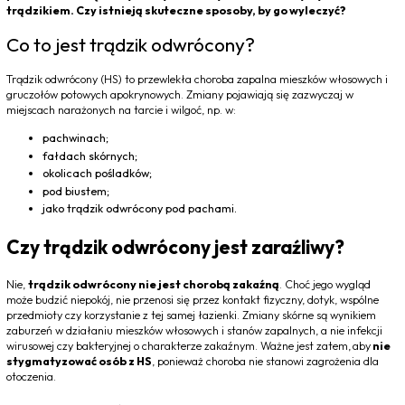
trądzikiem. Czy istnieją skuteczne sposoby, by go wyleczyć?
Co to jest trądzik odwrócony?
Trądzik odwrócony (HS) to przewlekła choroba zapalna mieszków włosowych i
gruczołów potowych apokrynowych. Zmiany pojawiają się zazwyczaj w
miejscach narażonych na tarcie i wilgoć, np. w:
pachwinach;
fałdach skórnych;
okolicach pośladków;
pod biustem;
jako trądzik odwrócony pod pachami.
Czy trądzik odwrócony jest zaraźliwy?
Nie,
trądzik odwrócony nie jest chorobą zakaźną
. Choć jego wygląd
może budzić niepokój, nie przenosi się przez kontakt fizyczny, dotyk, wspólne
przedmioty czy korzystanie z tej samej łazienki. Zmiany skórne są wynikiem
zaburzeń w działaniu mieszków włosowych i stanów zapalnych, a nie infekcji
wirusowej czy bakteryjnej o charakterze zakaźnym. Ważne jest zatem,
aby
nie
stygmatyzować osób z HS
, ponieważ choroba nie stanowi zagrożenia dla
otoczenia.