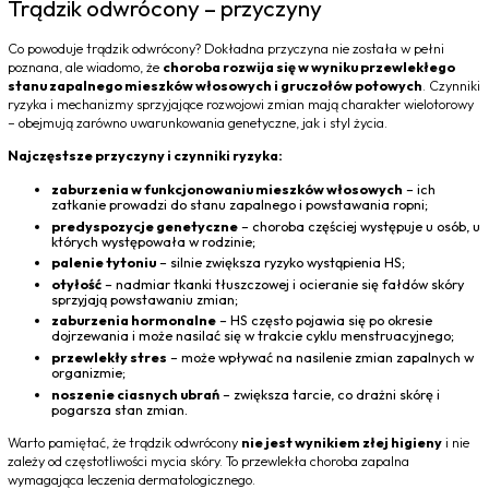
Trądzik odwrócony – przyczyny
Co powoduje trądzik odwrócony? Dokładna przyczyna nie została w pełni
poznana, ale wiadomo, że
choroba rozwija się w wyniku przewlekłego
stanu zapalnego mieszków włosowych i gruczołów potowych
. Czynniki
ryzyka i mechanizmy sprzyjające rozwojowi zmian mają charakter wielotorowy
– obejmują zarówno uwarunkowania genetyczne, jak i styl życia.
Najczęstsze przyczyny i czynniki ryzyka:
zaburzenia w funkcjonowaniu mieszków włosowych
– ich
zatkanie prowadzi do stanu zapalnego i powstawania ropni;
predyspozycje genetyczne
– choroba częściej występuje u osób, u
których występowała w rodzinie;
palenie tytoniu
– silnie zwiększa ryzyko wystąpienia HS;
otyłość
– nadmiar tkanki tłuszczowej i ocieranie się fałdów skóry
sprzyjają powstawaniu zmian;
zaburzenia hormonalne
– HS często pojawia się po okresie
dojrzewania i może nasilać się w trakcie cyklu menstruacyjnego;
przewlekły stres
– może wpływać na nasilenie zmian zapalnych w
organizmie;
noszenie ciasnych ubrań
– zwiększa tarcie, co drażni skórę i
pogarsza stan zmian.
Warto pamiętać, że trądzik odwrócony
nie jest wynikiem złej higieny
i nie
zależy od częstotliwości mycia skóry. To przewlekła choroba zapalna
wymagająca leczenia dermatologicznego.