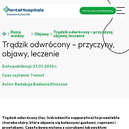
Formularz kontaktowy
Baza
Trądzik odwrócony – przyczyny,
Objawy
wiedzy
objawy, leczenie
Trądzik odwrócony – przyczyny,
objawy, leczenie
Data publikacji:
27.01.2026 r.
Czas czytania:
7 minut
Autor:
Redakcja Badania Kliniczne
Trądzik odwrócony (łac.
hidradenitis suppurativa
) to przewlekła
choroba skóry, która objawia się bolesnymi guzkami, ropniami i
przetokami. Często bywa mylona z czyrakami lub zwykłym