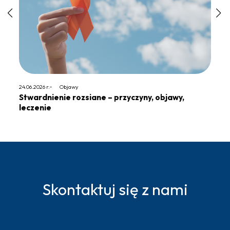
24.06.2026 r.
Objawy
23.06.20
Stwardnienie rozsiane – przyczyny, objawy,
Pent
leczenie
„Nau
Skontaktuj się z nami