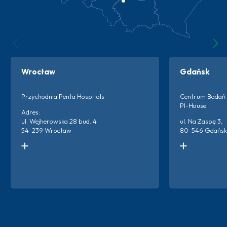
Wrocław
Gdańsk
Przychodnia Penta Hospitals
Centrum Badań 
PI-House
Adres:
ul. Wejherowska 28 bud. 4
ul. Na Zaspę 3,
54-239 Wrocław
80-546 Gdańsk
Kontakt do ośrodka:
Kontakt do ośro
+48 666 873 220
+48 538 600 3
+48 698 659 313
Więc
Więcej o ośrodku