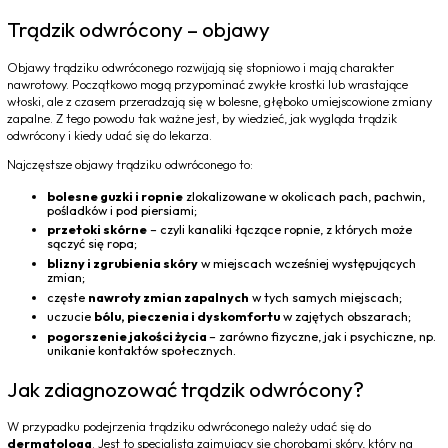
Trądzik odwrócony – objawy
Objawy trądziku odwróconego rozwijają się stopniowo i mają charakter
nawrotowy. Początkowo mogą przypominać zwykłe krostki lub wrastające
włoski, ale z czasem przeradzają się w bolesne, głęboko umiejscowione zmiany
zapalne. Z tego powodu tak ważne jest, by wiedzieć, jak wygląda trądzik
odwrócony i kiedy udać się do lekarza.
Najczęstsze objawy trądziku odwróconego to:
bolesne guzki i ropnie
zlokalizowane w okolicach pach, pachwin,
pośladków i pod piersiami;
przetoki skórne
– czyli kanaliki łączące ropnie, z których może
sączyć się ropa;
blizny i zgrubienia skóry
w miejscach wcześniej występujących
zmian;
częste
nawroty zmian zapalnych
w tych samych miejscach;
uczucie
bólu, pieczenia i dyskomfortu
w zajętych obszarach;
pogorszenie jakości życia
– zarówno fizyczne, jak i psychiczne, np.
unikanie kontaktów społecznych.
Jak zdiagnozować trądzik odwrócony?
W przypadku podejrzenia trądziku odwróconego należy udać się do
dermatologa
. Jest to specjalista zajmujący się chorobami skóry, który na