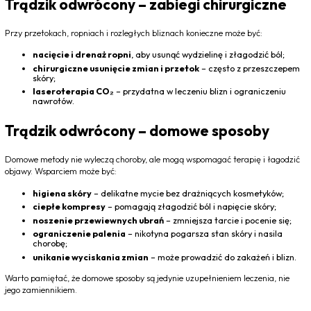
Trądzik odwrócony – zabiegi chirurgiczne
Przy przetokach, ropniach i rozległych bliznach konieczne może być:
nacięcie i drenaż ropni
, aby usunąć wydzielinę i złagodzić ból;
chirurgiczne usunięcie zmian i przetok
– często z przeszczepem
skóry;
laseroterapia CO
₂
– przydatna w leczeniu blizn i ograniczeniu
nawrotów.
Trądzik odwrócony – domowe sposoby
Domowe metody nie wyleczą choroby, ale mogą wspomagać terapię i łagodzić
objawy. Wsparciem może być:
higiena skóry
– delikatne mycie bez drażniących kosmetyków;
ciepłe kompresy
– pomagają złagodzić ból i napięcie skóry;
noszenie przewiewnych ubrań
– zmniejsza tarcie i pocenie się;
ograniczenie palenia
– nikotyna pogarsza stan skóry i nasila
chorobę;
unikanie wyciskania zmian
– może prowadzić do zakażeń i blizn.
Warto pamiętać, że domowe sposoby są jedynie uzupełnieniem leczenia, nie
jego zamiennikiem.