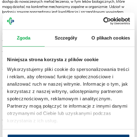
dostęp do nowoczesnych metod leczenia, w tym leków biologicznych, które
mogą działać na konkretne mechanizmy zapalne w organizmie. Udział w
badaniu zawsze poprzedzony jest kwalifikacją i szczegółowym wywiadem
lekarskim, a sam proces odbywa się pod stałą opieką medyczną. To szansa na
poprawę jakości życia dla osób z zaawansowaną postacią choroby.
Czy trądzik odwrócony można skutecznie
Zgoda
Szczegóły
O plikach cookies
wyleczyć?
Trądzik odwrócony to choroba przewlekła, co oznacza, że zazwyczaj ma
nawrotowy charakter i wymaga długotrwałego leczenia. Choć
nie zawsze da
Niniejsza strona korzysta z plików cookie
się go całkowicie wyleczyć
, odpowiednia terapia – farmakologiczna,
zabiegowa i wspomagająca – może skutecznie
zmniejszyć nasilenie
Wykorzystujemy pliki cookie do spersonalizowania treści
objawów i zapobiegać nawrotom
.
i reklam, aby oferować funkcje społecznościowe i
Czy trądzik odwrócony jest śmiertelny?
Nie, sama choroba nie jest
analizować ruch w naszej witrynie. Informacje o tym, jak
śmiertelna. Jednak jej powikłania, takie jak ciężkie zakażenia, silny ból czy
korzystasz z naszej witryny, udostępniamy partnerom
problemy psychiczne, mogą znacznie obniżać jakość życia i wymagają
specjalistycznego wsparcia.
społecznościowym, reklamowym i analitycznym.
Partnerzy mogą połączyć te informacje z innymi danymi
Trądzik odwrócony – podsumowanie
otrzymanymi od Ciebie lub uzyskanymi podczas
korzystania z ich usług.
Trądzik odwrócony to choroba zapalna skóry, której nie należy ignorować.
Choć
leczenie bywa długotrwałe, istnieją skuteczne sposoby łagodzenia
objawów i kontrolowania nawrotów
. Ważne jest szybkie rozpoznanie,
kontakt z dermatologiem i konsekwentne przestrzeganie zaleceń. Dzięki