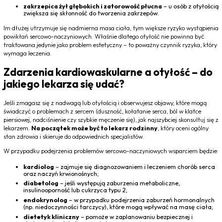
zakrzepica żył głębokich i zatorowość płucna
– u osób z otyłością
zwiększa się skłonność do tworzenia zakrzepów.
Im dłużej utrzymuje się nadmierna masa ciała, tym większe ryzyko wystąpienia
powikłań sercowo-naczyniowych. Właśnie dlatego otyłość nie powinna być
traktowana jedynie jako problem estetyczny – to poważny czynnik ryzyka, który
wymaga leczenia.
Zdarzenia kardiowaskularne a otyłość – do
jakiego lekarza się udać?
Jeśli zmagasz się z nadwagą lub otyłością i obserwujesz objawy, które mogą
świadczyć o problemach z sercem (duszność, kołatanie serca, ból w klatce
piersiowej, nadciśnienie czy szybkie męczenie się), jak najszybciej skonsultuj się z
lekarzem.
Na początek może być to lekarz rodzinny
, który oceni ogólny
stan zdrowia i skieruje do odpowiednich specjalistów.
W przypadku podejrzenia problemów sercowo-naczyniowych wsparciem będzie:
kardiolog
– zajmuje się diagnozowaniem i leczeniem chorób serca
oraz naczyń krwionośnych;
diabetolog
– jeśli występują zaburzenia metaboliczne,
insulinooporność lub cukrzyca typu 2;
endokrynolog
– w przypadku podejrzenia zaburzeń hormonalnych
(np. niedoczynności tarczycy), które mogą wpływać na masę ciała;
dietetyk kliniczny
– pomoże w zaplanowaniu bezpiecznej i