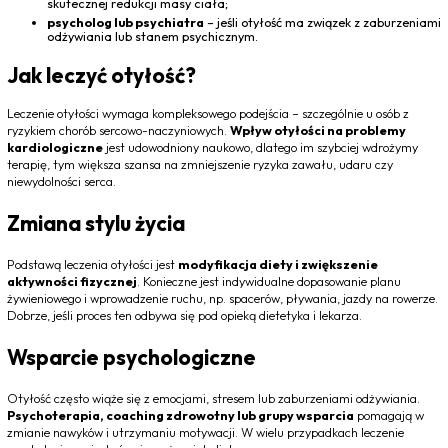
skutecznej redukcji masy ciała;
psycholog lub psychiatra
– jeśli otyłość ma związek z zaburzeniami
odżywiania lub stanem psychicznym.
Jak leczyć otyłość?
Leczenie otyłości wymaga kompleksowego podejścia – szczególnie u osób z
ryzykiem chorób sercowo-naczyniowych.
Wpływ otyłości na problemy
kardiologiczne
jest udowodniony naukowo, dlatego im szybciej wdrożymy
terapię, tym większa szansa na zmniejszenie ryzyka zawału, udaru czy
niewydolności serca.
Zmiana stylu życia
Podstawą leczenia otyłości jest
modyfikacja diety i zwiększenie
aktywności fizycznej
. Konieczne jest indywidualne dopasowanie planu
żywieniowego i wprowadzenie ruchu, np. spacerów, pływania, jazdy na rowerze.
Dobrze, jeśli proces ten odbywa się pod opieką dietetyka i lekarza.
Wsparcie psychologiczne
Otyłość często wiąże się z emocjami, stresem lub zaburzeniami odżywiania.
Psychoterapia, coaching zdrowotny lub grupy wsparcia
pomagają w
zmianie nawyków i utrzymaniu motywacji. W wielu przypadkach leczenie