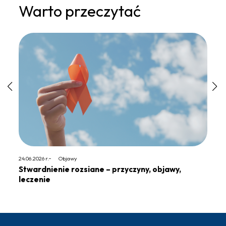
Warto przeczytać
24.06.2026 r.
Objawy
23.06.20
Stwardnienie rozsiane – przyczyny, objawy,
Pent
leczenie
„Nau