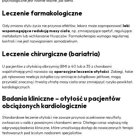
psychologiczne jest równie ważne, jak dieta.
Leczenie farmakologiczne
Gdy zmiana stylu życia nie przynosi efektów, lekarz może zaproponować
leki
wspomagające redukcję masy ciała
, np. zmniejszające apetyt, regulujące
metabolizm lub wchłanianie tłuszczów. Farmakoterapia wymaga regularnej
kontroli i nie jest rozwiązaniem samodzielnym.
Leczenie chirurgiczne (bariatria)
U pacjentów z otyłością olbrzymią (BMI ≥ 40 lub ≥ 35 z chorobami
współistniejącymi) rozważa się
operacyjne leczenie otyłości
. Zabiegi, takie
jak rękawowa resekcja żołądka czy ominięcie żołądkowo-jelitowe, mogą
przynieść znaczną i trwałą utratę masy ciała oraz zmniejszyć ryzyko powikłań
kardiologicznych.
Badania kliniczne – otyłość u pacjentów
obciążonych kardiologicznie
Standardowe leczenie otyłości nie zawsze przynosi oczekiwane rezultaty,
zwłaszcza u osób z poważnymi chorobami serca. Dlatego coraz większą rolę
odgrywają badania kliniczne, które umożliwiają dostęp do nowoczesnych terapii
testowanych pod ścisłym nadzorem specjalistów.