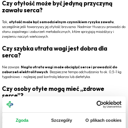
Czy otyłość może być jedyną przyczyną
zawału serca?
Tak,
otyłość może być samodzielnym czynnikiem ryzyka zawału
,
szczególnie jeśli towarzyszy jej otyłość brzuszna. Nadmiar tłuszczu prowadzi do
stanu zapalnego i zaburzeń metabolicznych, które sprzyjają miażdżycy i
zwężeniu naczyń wieńcowych.
Czy szybka utrata wagi jest dobra dla
serca?
Nie zawsze.
Nagła utrata wagi może obciążyć serce i prowadzić do
zaburzeń elektrolitowych
. Bezpieczne tempo odchudzania to ok. 0,5-1 kg
tygodniowo – najlepiej pod kontrolą lekarza lub dietetyka.
Czy osoby otyłe mogą mieć „zdrowe
serce”?
Niekiedy zdarza się tzw. fenotyp metabolitycznie zdrowej otyłości, ale jest to
stan przejściowy
. Z czasem u większości takich pacjentów rozwijają się
problemy metaboliczne. Potwierdza to fakt, że
otyłość zawsze wiąże się z
Zgoda
Szczegóły
O plikach cookies
długoterminowym ryzykiem sercowo-naczyniowym
.