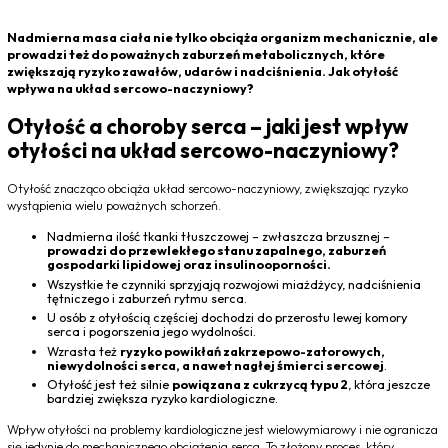
Nadmierna masa ciała nie tylko obciąża organizm mechanicznie, ale
prowadzi też do poważnych zaburzeń metabolicznych, które
zwiększają ryzyko zawałów, udarów i nadciśnienia. Jak otyłość
wpływa na układ sercowo-naczyniowy?
Otyłość a choroby serca – jaki jest wpływ
otyłości na układ sercowo-naczyniowy?
Otyłość znacząco obciąża układ sercowo-naczyniowy, zwiększając ryzyko
wystąpienia wielu poważnych schorzeń.
Nadmierna ilość tkanki tłuszczowej – zwłaszcza brzusznej –
prowadzi do przewlekłego stanu zapalnego, zaburzeń
gospodarki lipidowej oraz insulinooporności.
Wszystkie te czynniki sprzyjają rozwojowi miażdżycy, nadciśnienia
tętniczego i zaburzeń rytmu serca.
U osób z otyłością częściej dochodzi do przerostu lewej komory
serca i pogorszenia jego wydolności.
Wzrasta też
ryzyko powikłań zakrzepowo-zatorowych,
niewydolności serca, a nawet nagłej śmierci sercowej
.
Otyłość jest też silnie
powiązana z cukrzycą typu 2
, która jeszcze
bardziej zwiększa ryzyko kardiologiczne.
Wpływ otyłości na problemy kardiologiczne jest wielowymiarowy i nie ogranicza
się jedynie do mechanicznego obciążenia serca. To złożony proces, który