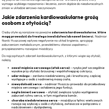
wymaga szybkiego rozpoznania i leczenia, zanim dojdzie do nieodwracalnych
zmian w układzie sercowo-naczyniowym.
Jakie zdarzenia kardiowaskularne grożą
osobom z otyłością?
Osoby otyłe są narażone na poważne
zdarzenia kardiowaskularne
,
które
mogą prowadzić do trwałego inwalidztwa lub nawet śmierci.
Nadmiar
tkanki tłuszczowej wpływa negatywnie na układ krążenia, sprzyjając
zaburzeniom metabolicznym, przewlekłemu stanowi zapalnemu i
przyspieszonemu rozwojowi miażdżycy.
Do najczęstszych zdarzeń kardiowaskularnych, z którymi wiąże się otyłość,
należą:
zawał mięśnia sercowego (atak serca)
– ryzyko jest szczególnie
wysokie przy otyłości brzusznej i współistniejącej cukrzycy;
udar mózgu
– zarówno niedokrwienny, jak i krwotoczny, częściej
występuje u osób z nadmierną masą ciała;
niewydolność serca
– nadmiar tłuszczu prowadzi do przebudowy
mięśnia sercowego i osłabienia jego funkcji;
nagła śmierć sercowa
– otyłość zwiększa ryzyko wystąpienia
zaburzeń rytmu serca, w tym migotania komór;
choroba niedokrwienna serca
– miażdżyca tętnic wieńcowych
rozwija się szybciej u osób z otyłością, zwłaszcza w połączeniu z
nadciśnieniem i dyslipidemią;